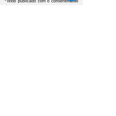
*Texto publicado com o consentimento 
do autor.
Foto: Gustavo Zidan_arquivo pessoal
Comentários
Escreva um comentário
Últimas