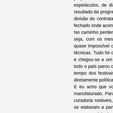
espetáculos, de d
resultado da progr
divisão do contrat
fechado onde acon
No caminho perdera
seja, com os mes
quase impossível q
técnicas. Tudo foi 
e chegou-se a um 
todo o país parou 
tempo dos festivai
diretamente polític
E eu acho que vol
manufaturado. Para
curadoria notáveis
se elaboram a part