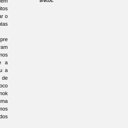
afetos.
lém 
os 
r o 
tas 
re 
ram 
nos 
 a 
 a 
 de 
co 
nok 
ma 
mos 
dos 