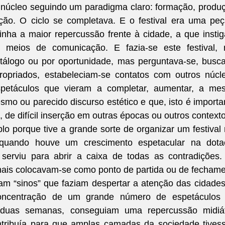
m núcleo seguindo um paradigma claro: formação, produç
ção. O ciclo se completava. E o festival era uma peç
inha a maior repercussão frente à cidade, a que instig
 meios de comunicação. E fazia-se este festival, n
atálogo ou por oportunidade, mas perguntava-se, busc
ropriados, estabeleciam-se contatos com outros núcle
petáculos que vieram a completar, aumentar, a mes
smo ou parecido discurso estético e que, isto é importan
 de difícil inserção em outras épocas ou outros contexto
o porque tive a grande sorte de organizar um festival 
quando houve um crescimento espetacular na dotaç
 serviu para abrir a caixa de todas as contradições.
ionais colocavam-se como ponto de partida ou de fechame
m “sinos” que faziam despertar a atenção das cidades
concentração de um grande número de espetáculos 
duas semanas, conseguiam uma repercussão midiáti
ontribuía para que amplas camadas da sociedade tives