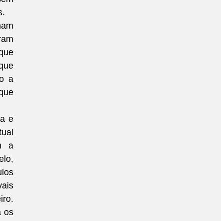
s.
ham 
ram 
que 
que 
o a 
ue 
a e 
ual 
 a 
lo, 
los 
ais 
ro. 
 os 