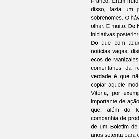
Franco. Eram fruto
disso, fazia um 
sobrenomes. Olháva
olhar. E muito. De 
iniciativas posteri
Do que com aque
notícias vagas, di
ecos de Manizales,
comentários da re
verdade é que nã
copiar aquele mode
Vitória, por exem
importante de ação
que, além do fe
companhia de prod
de um Boletim de I
anos setenta para 