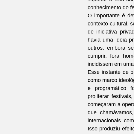
conhecimento do fe
O importante é det
contexto cultural, 
de iniciativa priva
havia uma ideia pr
outros, embora se
cumprir, fora hom
incidissem em uma 
Esse instante de p
como marco ideológi
e programático f
proliferar festivai
começaram a operar
que chamávamos, s
internacionais co
Isso produziu efei