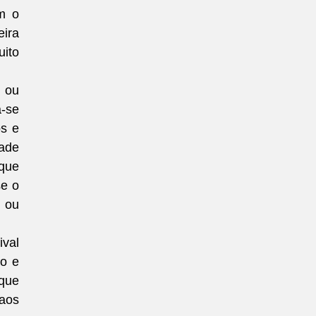
m o 
ira 
ito 
 ou 
se 
s e 
ade 
que 
e o 
 ou 
val 
o e 
que 
aos 