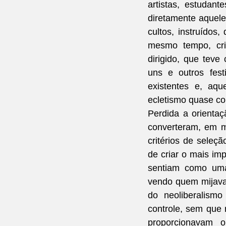
artistas, estudant
diretamente aquele
cultos, instruído
mesmo tempo, crio
dirigido, que tev
uns e outros fest
existentes e, aq
ecletismo quase co
Perdida a orientaç
converteram, em m
critérios de seleçã
de criar o mais imp
sentiam como uma 
vendo quem mijava 
do neoliberalism
controle, sem que 
proporcionavam o