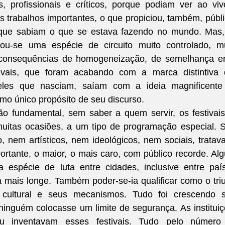
es, profissionais e críticos, porque podiam ver ao viv
s trabalhos importantes, o que propiciou, também, públi
s, que sabiam o que se estava fazendo no mundo. Mas,
u-se uma espécie de circuito muito controlado, mui
e consequências de homogeneização, de semelhança en
ivais, que foram acabando com a marca distintiva d
ueles que nasciam, saíam com a ideia magnificente 
mo único propósito de seu discurso.
ão fundamental, sem saber a quem servir, os festivais
uitas ocasiões, a um tipo de programação especial. 
o, nem artísticos, nem ideológicos, nem sociais, tratava
ortante, o maior, o mais caro, com público recorde. Alg
espécie de luta entre cidades, inclusive entre país
mais longe. Também poder-se-ia qualificar como o triu
o cultural e seus mecanismos. Tudo foi crescendo s
ninguém colocasse um limite de segurança. As instituiç
u inventavam esses festivais. Tudo pelo número 