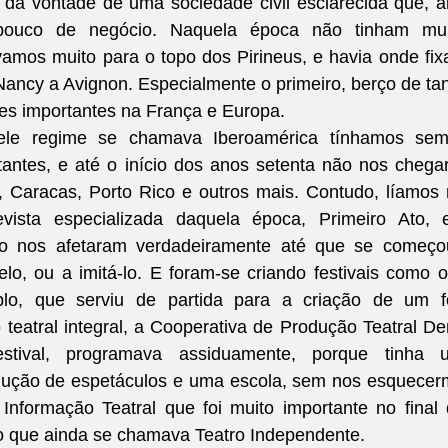
 da vontade de uma sociedade civil esclarecida que, a
pouco de negócio. Naquela época não tinham muit
mos muito para o topo dos Pirineus, e havia onde fixa
Nancy a Avignon. Especialmente o primeiro, berço de tan
ores importantes na França e Europa.
le regime se chamava Iberoamérica tínhamos semp
stantes, e até o início dos anos setenta não nos chega
 Caracas, Porto Rico e outros mais. Contudo, líamos 
vista especializada daquela época, Primeiro Ato, e
o nos afetaram verdadeiramente até que se começou
lo, ou a imitá-lo. E foram-se criando festivais como o
plo, que serviu de partida para a criação de um fo
 teatral integral, a Cooperativa de Produção Teatral De
stival, programava assiduamente, porque tinha u
ução de espetáculos e uma escola, sem nos esquecer
nformação Teatral que foi muito importante no final 
o que ainda se chamava Teatro Independente.