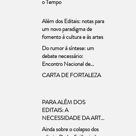
o Tempo
Além dos Editais: notas para
um novo paradigma de
fomento à cultura e às artes
Do rumor à síntese: um
debate necessário:
Encontro Nacional de
Políticas para o Teatro
CARTA DE FORTALEZA
PARA ALÉM DOS
EDITAIS: A
NECESSIDADE DA ARTE
A necessária distinção entre
Ainda sobre o colapso dos
cultura e arte nas políticas