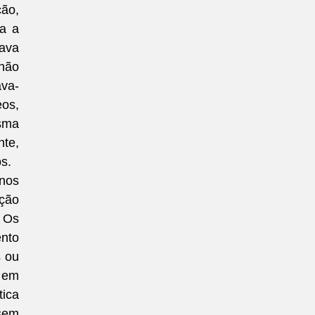
ão, 
a a 
ava 
ão 
ava-
os, 
ma 
te, 
s.
nos 
ão 
 Os 
nto 
 ou 
em 
ca 
sem 