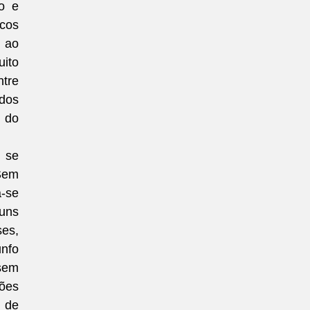
o e 
cos 
 ao 
to 
tre 
os 
do 
 se 
Sem 
-se 
uns 
es, 
nfo 
em 
ões 
de 