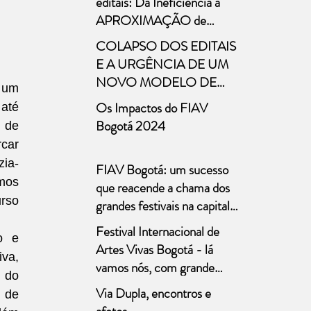
editais: Da Ineficiência à
públicas
APROXIMAÇÃO de
Novos Modelos
COLAPSO DOS EDITAIS
E A URGÊNCIA DE UM
NOVO MODELO DE
 um 
FOMENTO Marcelo
Os Impactos do FIAV
até 
Bones – 29/abril/2025
Bogotá 2024
 de 
car 
zia-
FIAV Bogotá: um sucesso
mos 
que reacende a chama dos
so 
grandes festivais na capital
colombiana
Festival Internacional de
 e 
Artes Vivas Bogotá - lá
va, 
vamos nós, com grande
 do 
expectativa!!!
Via Dupla, encontros e
 de 