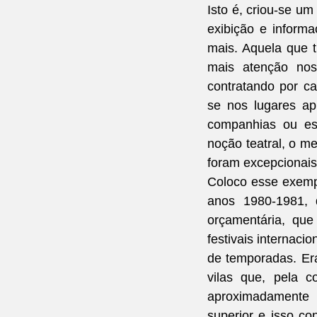
Isto é, criou-se u
exibição e informa
mais. Aquela que t
mais atenção nos
contratando por c
se nos lugares ap
companhias ou es
noção teatral, o me
foram excepcionais,
Coloco esse exempl
anos 1980-1981, 
orçamentária, que
festivais internac
de temporadas. Era
vilas que, pela 
aproximadamente 
superior e isso c