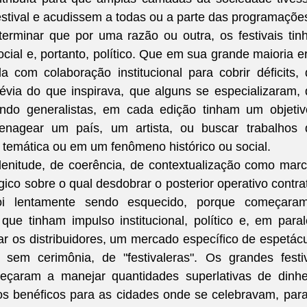
stival e acudissem a todas ou a parte das programaçõe
erminar que por uma razão ou outra, os festivais tin
social e, portanto, político. Que em sua grande maioria e
da com colaboração institucional para cobrir déficits, 
évia do que inspirava, que alguns se especializaram, 
ndo generalistas, em cada edição tinham um objetiv
enagear um país, um artista, ou buscar trabalhos q
temática ou em um fenômeno histórico ou social.
lenitude, de coerência, de contextualização como marc
co sobre o qual desdobrar o posterior operativo contrat
oi lentamente sendo esquecido, porque começaram
s, que tinham impulso institucional, político e, em parale
 os distribuidores, um mercado específico de espetácu
em cerimônia, de "festivaleras". Os grandes festiv
meçaram a manejar quantidades superlativas de dinhei
tos benéficos para as cidades onde se celebravam, para