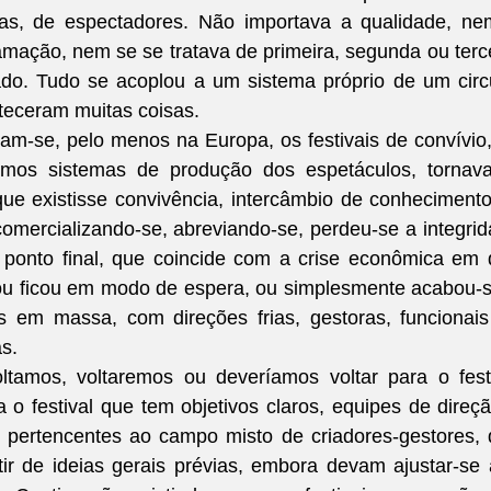
ias, de espectadores. Não importava a qualidade, ne
amação, nem se se tratava de primeira, segunda ou terce
ado. Tudo se acoplou a um sistema próprio de um circu
teceram muitas coisas.
m-se, pelo menos na Europa, os festivais de convívio,
mos sistemas de produção dos espetáculos, tornava-
ue existisse convivência, intercâmbio de conhecimento
comercializando-se, abreviando-se, perdeu-se a integrid
ponto final, que coincide com a crise econômica em 
ou ficou em modo de espera, ou simplesmente acabou-s
s em massa, com direções frias, gestoras, funcionais
as.
tamos, voltaremos ou deveríamos voltar para o festi
 o festival que tem objetivos claros, equipes de direçã
, pertencentes ao campo misto de criadores-gestores, 
ir de ideias gerais prévias, embora devam ajustar-se 