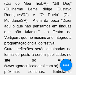
(Cia do Meu Tio/BA), “Bill Dog” 
(Guilherme Leme dirige Gustavo 
Rodrigues/RJ) e “O Duelo” (Cia. 
Mundana/SP).  Além da peça “Dizer 
aquilo que não pensamos em línguas 
que não falamos”, do Teatro da 
Vertigem, que no mesmo ano integrou a 
programação oficial do festival.
Outras reflexões serão detalhadas na 
forma de posts a serem publicados no 
site do AGORA 
(www.agoracriticateatral.com.br) nas 
próximas semanas. Entretanto, 
deixando as considerações estéticas 
para mais adiante, podemos apontar 
como pontos que mais nos 
impressionaram a valorização da 
cultura como atividade econômica e 
como afirmação de cidadania. Não se 