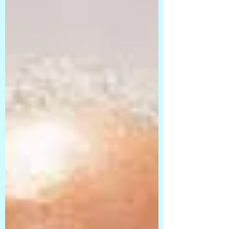
em 4 de dezembro. Ao lado de Léo Lessa,
diretor executivo da Funarte; Raúl Neftalí
Castillo Rosales, Ministro da Cultura de El
Salvador; e Leandro Maciel Silva, coordenador
de Políticas para as Artes da Secretaria de
Cultura do Ceará; com mediação de Lia Baron,
compartilhei alguma