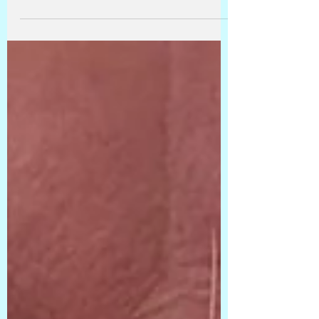
pensamento se organizava a partir das
tensões, dos limites e das contradições das
políticas públicas para as artes, aqui o
movimento é outro; não menos político, mas
deslocado para um território mais sensível,
mais humano, mais instável.