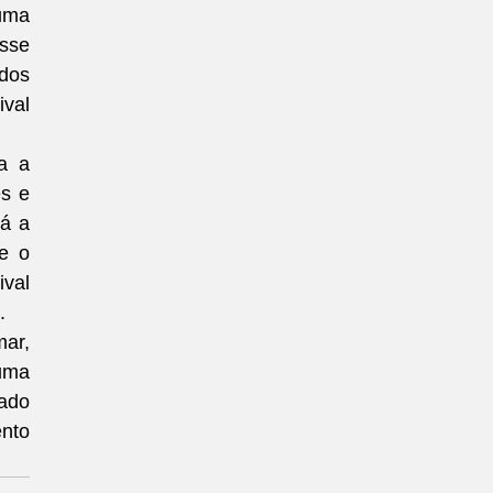
uma 
se 
dos 
val 
 a 
s e 
á a 
 o 
val 
.
ar, 
uma 
ado 
nto 