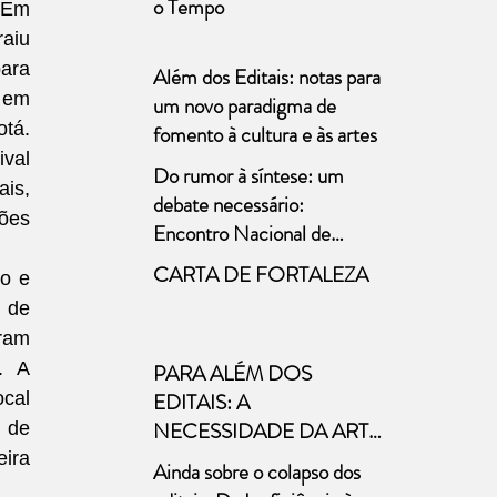
o Tempo
 Em 
aiu 
ara 
Além dos Editais: notas para
em 
um novo paradigma de
tá. 
fomento à cultura e às artes
val 
Do rumor à síntese: um
s, 
debate necessário:
ões 
Encontro Nacional de
Políticas para o Teatro
CARTA DE FORTALEZA
o e 
 de 
am 
 A 
PARA ALÉM DOS
cal 
EDITAIS: A
NECESSIDADE DA ARTE
de 
A necessária distinção entre
ira 
Ainda sobre o colapso dos
cultura e arte nas políticas