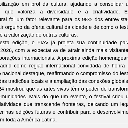
ilização em prol da cultura, ajudando a consolidar 
al que valoriza a diversidade e a criatividade. Es
tural foi um fator relevante para os 98% dos entrevista
r orgulho da oferta cultural da cidade e de como o festi
e a valorização de outras culturas.
ta edição, o FIAV já projeta sua continuidade para
26, com a expectativa de atrair ainda mais visitante
borações internacionais. A próxima edição homenagear
rid como região internacional convidada de honra e
 nacional destaque, reafirmando o compromisso do festi
das tradições locais e a ampliação das conexões globais
 mostrou que as artes vivas têm o poder de transform
comunidades. Mais do que um evento, o festival criou 
iatividade que transcende fronteiras, deixando um leg
r nas edições futuras e contribuir para o desenvolvime
em toda a América Latina.