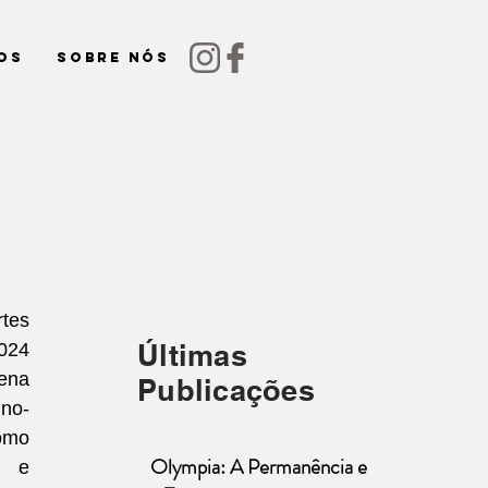
os
Sobre nós
tes 
Últimas
24 
na 
Publicações
no-
mo 
Olympia: A Permanência e
 e 