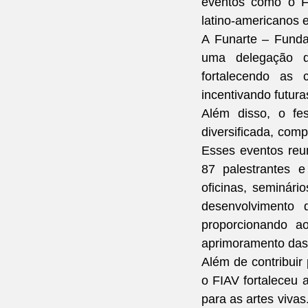
eventos como o FI
latino-americanos e
A Funarte – Funda
uma delegação de
fortalecendo as 
incentivando futur
Além disso, o fes
diversificada, comp
Esses eventos reun
87 palestrantes 
oficinas, seminár
desenvolvimento 
proporcionando ao
aprimoramento das p
Além de contribuir 
o FIAV fortaleceu 
para as artes vivas