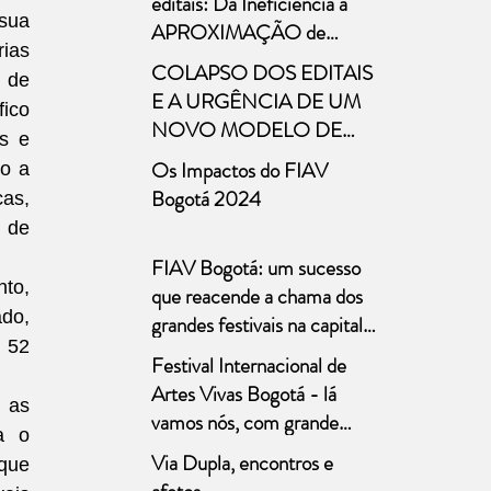
editais: Da Ineficiência à
públicas
ua 
APROXIMAÇÃO de
ias 
Novos Modelos
COLAPSO DOS EDITAIS
 de 
E A URGÊNCIA DE UM
ico 
NOVO MODELO DE
s e 
FOMENTO Marcelo
Os Impactos do FIAV
o a 
Bones – 29/abril/2025
Bogotá 2024
as, 
 de 
FIAV Bogotá: um sucesso
to, 
que reacende a chama dos
do, 
grandes festivais na capital
52 
colombiana
Festival Internacional de
Artes Vivas Bogotá - lá
 as 
vamos nós, com grande
 o 
expectativa!!!
Via Dupla, encontros e
que 