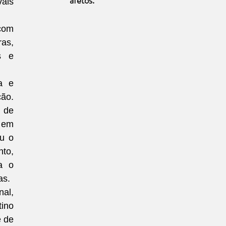
afetos.
ais 
com 
s, 
 e 
 e 
ão. 
 de 
em 
u o 
o, 
 o 
as.
al, 
ino 
 de 