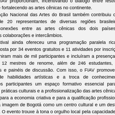
AV proporcionam, incentivando o diálogo entre festiv
 fortalecendo as artes cênicas no continente.
ção Nacional das Artes do Brasil também contribuiu 
 20 representantes de diversas regiões brasileira
conexões entre as artes cênicas dos dois países
as colaborações e intercâmbios.
tival ainda ofereceu uma programação paralela rica
osta por 34 eventos gratuitos e 11 atividades por inscriç
iram mais de mil participantes e incluíram a presença
e 12 mestres de renome, além de 246 estudantes, 
ios e painéis de discussão. Com isso, o FIAV promove
de habilidades artísticas e a troca de conheciment
s participantes um espaço formativo essencial para
ráticas culturais e a profissionalização das artes cênic
para a economia criativa e para a qualificação profission
a imagem de Bogotá como um centro cultural e um dest
. O evento trouxe à tona o orgulho local pela capacidade