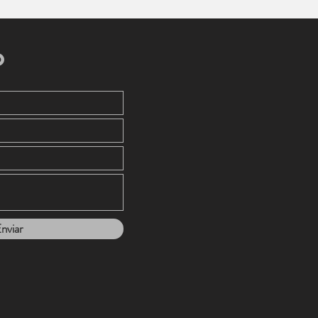
o
nviar