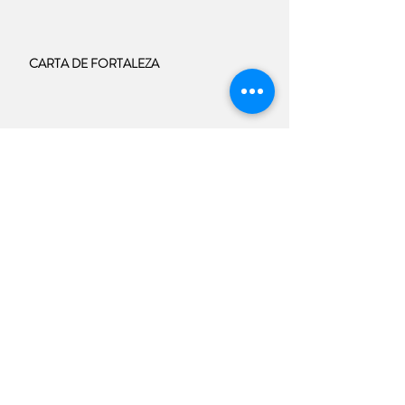
CARTA DE FORTALEZA
PARA ALÉM DOS EDITAIS: A
NECESSIDADE DA ARTE A necessária
distinção entre cultura e arte nas políticas
públicas
Ainda sobre o colapso dos editais: Da
Ineficiência à APROXIMAÇÃO de Novos
Modelos
COLAPSO DOS EDITAIS E A URGÊNCIA
DE UM NOVO MODELO DE FOMENTO
Marcelo Bones – 29/abril/2025