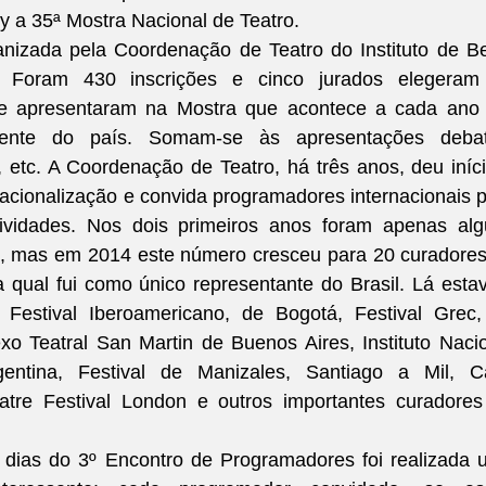
y a 35ª Mostra Nacional de Teatro.
nizada pela Coordenação de Teatro do Instituto de Be
 Foram 430 inscrições e cinco jurados elegeram 
se apresentaram na Mostra que acontece a cada ano 
rente do país. Somam-se às apresentações debate
, etc. A Coordenação de Teatro, há três anos, deu iníci
acionalização e convida programadores internacionais p
vidades. Nos dois primeiros anos foram apenas algu
, mas em 2014 este número cresceu para 20 curadores
a qual fui como único representante do Brasil. Lá esta
Festival Iberoamericano, de Bogotá, Festival Grec,
o Teatral San Martin de Buenos Aires, Instituto Nacio
entina, Festival de Manizales, Santiago a Mil, Ca
atre Festival London e outros importantes curadores
 dias do 3º Encontro de Programadores foi realizada 