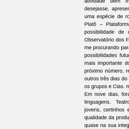
atividade bem i
desejasse, aprese
uma espécie de ro
Platô – Platafor
possibilidade de 
Observatório dos F
me procurando para
possibilidades fut
mais importante d
próximo número, re
outros três dias d
os grupos e Cias. 
Em nove dias, for
linguagens.  Teatr
jovens, certinhos 
qualidade da produ
quase na sua inte