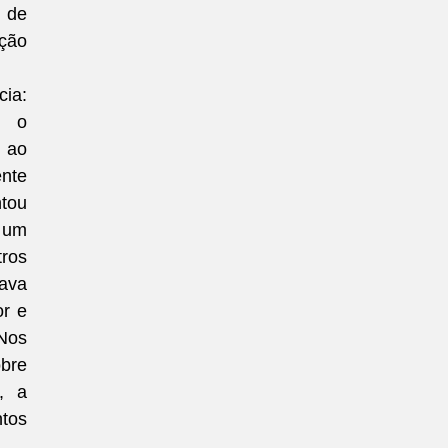
 de 
ção 
ia: 
 o 
 ao 
nte 
tou 
 um 
ros 
ava 
r e 
os 
bre 
 a 
tos 