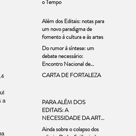
o Tempo
Além dos Editais: notas para
um novo paradigma de
fomento à cultura e às artes
Do rumor à síntese: um
debate necessário:
Encontro Nacional de
Políticas para o Teatro
CARTA DE FORTALEZA
14 
ul 
 a 
PARA ALÉM DOS
EDITAIS: A
NECESSIDADE DA ARTE
A necessária distinção entre
Ainda sobre o colapso dos
cultura e arte nas políticas
na 