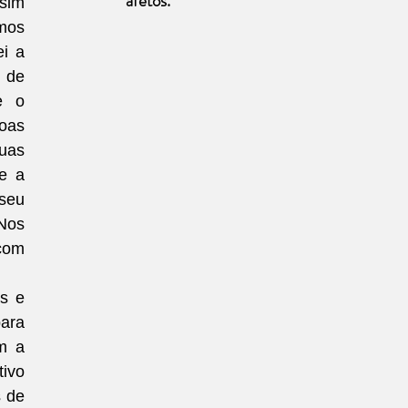
afetos.
im 
mos 
i a 
de 
 o 
oas 
uas 
e a 
seu 
Nos 
com 
s e 
ara 
m a 
ivo 
 de 