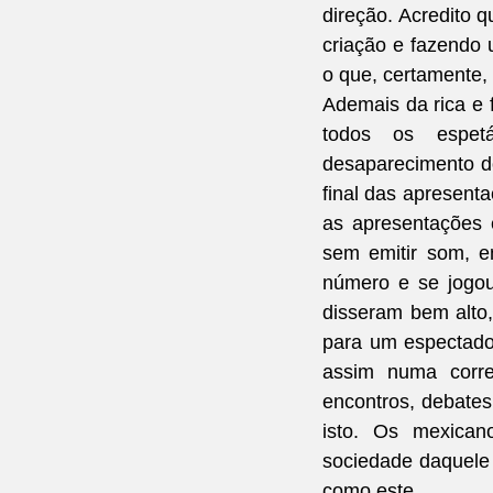
direção. Acredito
criação e fazendo u
o que, certamente, 
Ademais da rica e 
todos os espetá
desaparecimento do
final das apresenta
as apresentações 
sem emitir som, e
número e se jogou 
disseram bem alto,
para um espectado
assim numa corre
encontros, debates
isto. Os mexican
sociedade daquele 
como este.