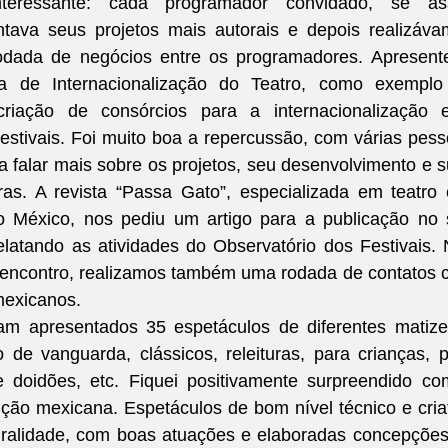
nteressante: cada programador convidado, se ass
ntava seus projetos mais autorais e depois realizáva
dada de negócios entre os programadores. Apresente
ma de Internacionalização do Teatro, como exemplo 
criação de consórcios para a internacionalização e
estivais. Foi muito boa a repercussão, com várias pess
 falar mais sobre os projetos, seu desenvolvimento e s
uras. A revista “Passa Gato”, especializada em teatro 
o México, nos pediu um artigo para a publicação no 
latando as atividades do Observatório dos Festivais. 
o encontro, realizamos também uma rodada de contatos 
mexicanos. 
am apresentados 35 espetáculos de diferentes matize
o de vanguarda, clássicos, releituras, para crianças, p
e doidões, etc. Fiquei positivamente surpreendido co
ção mexicana. Espetáculos de bom nível técnico e criat
gralidade, com boas atuações e elaboradas concepções