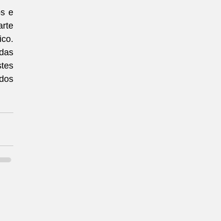
s e 
rte 
o. 
as 
tes 
dos 