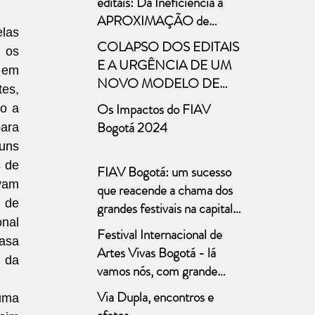
editais: Da Ineficiência à
públicas
APROXIMAÇÃO de
las 
Novos Modelos
COLAPSO DOS EDITAIS
os 
E A URGÊNCIA DE UM
em 
NOVO MODELO DE
s, 
FOMENTO Marcelo
Os Impactos do FIAV
o a 
Bones – 29/abril/2025
Bogotá 2024
ara 
ns 
 de 
FIAV Bogotá: um sucesso
vam 
que reacende a chama dos
 de 
grandes festivais na capital
nal 
colombiana
Festival Internacional de
sa 
Artes Vivas Bogotá - lá
 da 
vamos nós, com grande
expectativa!!!
Via Dupla, encontros e
uma 